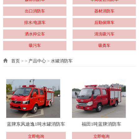
出口消防车
器材消防车
排水/电源车
后勤保障车
洒水抑尘车
清洗吸污车
吸污车
吸粪车
首页
> >
产品中心
>
水罐消防车
蓝牌东风途逸1吨水罐消防车
福田1吨蓝牌消防车