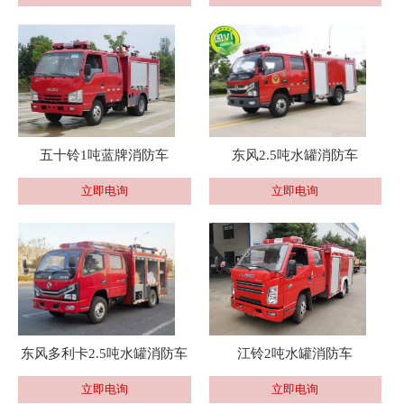
五十铃1吨蓝牌消防车
东风2.5吨水罐消防车
东风多利卡2.5吨水罐消防车
江铃2吨水罐消防车