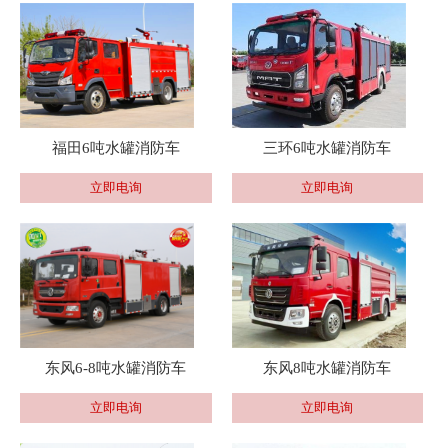
福田6吨水罐消防车
三环6吨水罐消防车
东风6-8吨水罐消防车
东风8吨水罐消防车