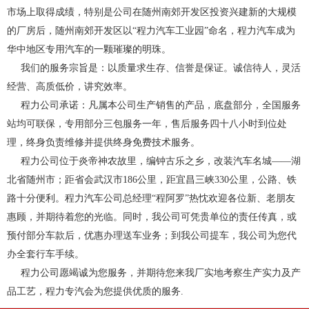
市场上取得成绩，特别是公司在随州南郊开发区投资兴建新的大规模
的厂房后，随州南郊开发区以“程力汽车工业园”命名，程力汽车成为
华中地区专用汽车的一颗璀璨的明珠。
我们的服务宗旨是：以质量求生存、信誉是保证。诚信待人，灵活
经营、高质低价，讲究效率。
程力公司承诺：凡属本公司生产销售的产品，底盘部分，全国服务
站均可联保，专用部分三包服务一年，售后服务四十八小时到位处
理，终身负责维修并提供终身免费技术服务。
程力公司位于炎帝神农故里，编钟古乐之乡，改装汽车名城——湖
北省随州市；距省会武汉市186公里，距宜昌三峡330公里，公路、铁
路十分便利。程力汽车公司总经理“程阿罗”热忱欢迎各位新、老朋友
惠顾，并期待着您的光临。同时，我公司可凭贵单位的责任传真，或
预付部分车款后，优惠办理送车业务；到我公司提车，我公司为您代
办全套行车手续。
程力公司愿竭诚为您服务，并期待您来我厂实地考察生产实力及产
品工艺，程力专汽会为您提供优质的服务.