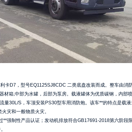
东风多利卡D7，型号EQ1125SJ8CDC 二类底盘改装而成。整
前部为器材箱,中部为水罐，后部为泵房。载液罐体为优质碳钢，内
，额定流量30L/S，车顶安装PS30型车用消防炮。该车**的特
类火灾和一般物质火灾。
通过**强制性产品认证；发动机排放符合GB17691-2018第六
告。