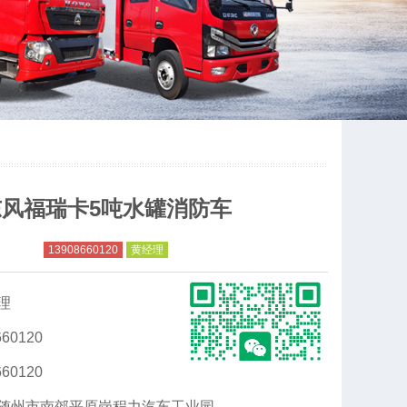
东风福瑞卡5吨水罐消防车
13908660120
黄经理
理
60120
60120
随州市南郊平原岗程力汽车工业园