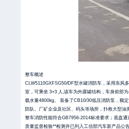
整车概述
CLW5110GXFSG50/DF型水罐消防车，采用
室，可乘坐 3+3 人,该车为外露罐结构，车身
载水量4800kg。 装备了CB10/30低压消防泵
防队、厂矿企业及社区、码头等场所，扑救大型油
整车消防性能符合GB7956-2014标准要求；底盘
质量监督检验**检测并已列入工信部汽车新产品公