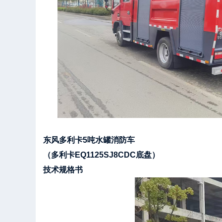
东风多利卡5吨水罐消防车
（多利卡EQ1125SJ8CDC底盘）
技术规格书