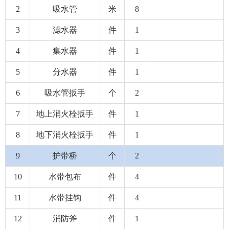
2
吸水管
米
8
3
滤水器
件
1
4
集水器
件
1
5
分水器
件
1
6
吸水管扳手
个
2
7
地上消火栓扳手
件
1
8
地下消火栓扳手
件
1
9
护带桥
个
2
10
水带包布
件
4
11
水带挂钩
件
4
12
消防斧
件
1