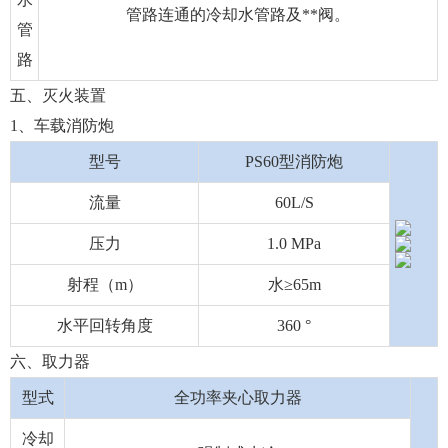
管路连通的冷却水管路及**阀。
管
路
五、灭火装置
1、车载消防炮
型号
PS60型消防炮
流量
60L/S
压力
1.0 MPa
射程（m）
水≥65m
水平回转角度
360 °
六、
取力器
型式
全功率夹心取力器
冷却