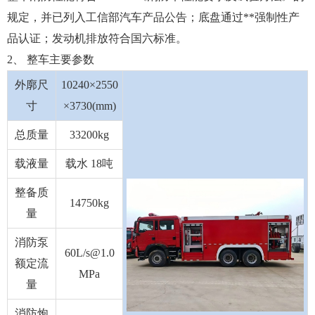
规定，并已列入工信部汽车产品公告；底盘通过**强制性产
品认证；发动机排放符合国六标准。
2、 整车主要参数
外廓尺
10240×2550
寸
×3730(mm)
总质量
33200kg
载液量
载水 18吨
整备质
14750kg
量
消防泵
60L/s@1.0
额定流
MPa
量
消防炮