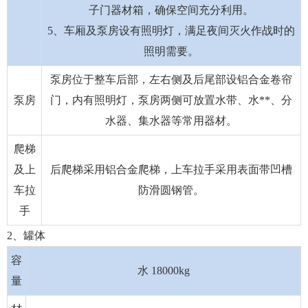
子门器材箱，确保空间充分利用。
5、车厢及泵房设有照明灯，满足夜间灭火作战时的
照明需要。
泵房位于整车后部，左右侧及后尾部设铝合金卷帘
泵房
门，内有照明灯，泵房两侧可放置水带、水**、分
水器、集水器等常用器材。
爬梯
及上
后爬梯采用铝合金爬梯，上车拉手采用表面带凹槽
车拉
防滑圆钢管。
手
2、罐体
容
水 18000kg
量