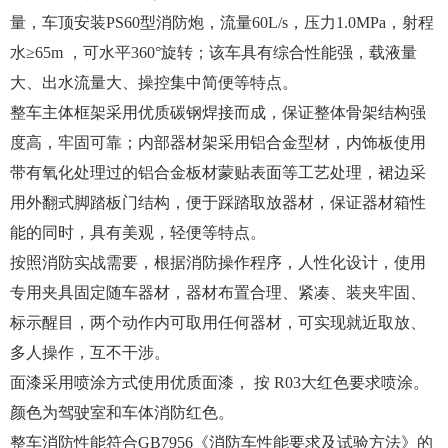
量，车顶安装PS60型消防炮，流量60L/s，压力1.0MPa，射程
水≥65m ，可水平360°旋转；该车具有综合性能强，载液量
大、出水流量大、操控集中简便等特点。
整车主体框架采用优质碳钢焊接而成，保证整体骨架结构强
度高，牢固可靠；内部器材架采用铝合金型材，内饰板使用
带有氧化处理过的铝合金板材蒙贴表面等工艺处理，裙边采
用外翻式脚踏板门结构，便于踩踏取放器材，保证器材箱性
能的同时，具有美观，轻便等特点。
按照消防实战需要，根据消防操作程序，人性化设计，使用
专用夹具固定随车器材，器材布置合理、紧凑、装夹牢固、
标示醒目，两个动作内可取用任何器材，可实现就近取放、
多人操作，互不干涉。
面漆采用喷涂方式使用优质面漆， 按 R03大红色要求喷涂。
颜色为驾驶室和车体消防红色。
整车消防性能符合GB7956《消防车性能要求及试验方法》的