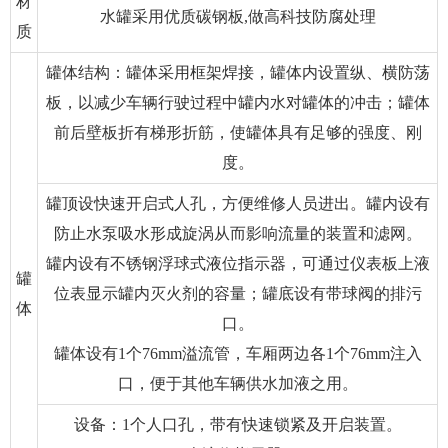
材
水罐采用优质碳钢板,做高科技防腐处理
质
罐体结构：罐体采用框架焊接，罐体内设置纵、横防荡
板，以减少车辆行驶过程中罐内水对罐体的冲击；罐体
前后壁板折有梯形折筋，使罐体具有足够的强度、刚
度。
罐顶设快速开启式人孔，方便维修人员进出。罐内设有
防止水泵吸水形成旋涡从而影响流量的装置和滤网。
罐内设有不锈钢浮球式液位指示器，可通过仪表板上液
罐
位表显示罐内灭火剂的容量；罐底设有带球阀的排污
体
口。
罐体设有1个76mm溢流管，车厢两边各1个76mm注入
口，便于其他车辆供水加液之用。
设备：1个人口孔，带有快速锁紧及开启装置。