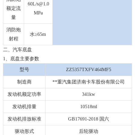
60L/s@1.0
额定流
MPa
量
消防炮
水≥65m
射程
二、汽车底盘
1、底盘主要参数
型号
ZZ5357TXFV464MF5
制造商
**重汽集团济南卡车股份有限公司
发动机额定功率
341kw
发动机排量
10518ml
发动机排放标准
GB17691-2018 国六
驱动形式
后轮驱动