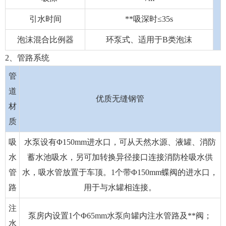
引水时间
**吸深时≤35s
泡沫混合比例器
环泵式、适用于B类泡沫
2、管路系统
管
道
优质无缝钢管
材
质
吸
水泵设有Φ150mm进水口，可从天然水源、液罐、消防
水
蓄水池吸水，另可加转换异径接口连接消防栓吸水供
管
水，吸水管放置于车顶。1个带Φ150mm蝶阀的进水口，
路
用于与水罐相连接。
注
泵房内设置1个Φ65mm水泵向罐内注水管路及**阀；
水