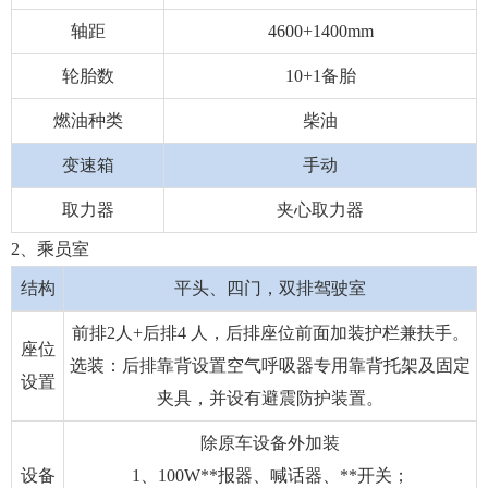
轴距
4600+1400mm
轮胎数
10+1备胎
燃油种类
柴油
变速箱
手动
取力器
夹心取力器
2、乘员室
结构
平头、四门，双排驾驶室
前排2人+后排4 人，后排座位前面加装护栏兼扶手。
座位
选装：后排靠背设置空气呼吸器专用靠背托架及固定
设置
夹具，并设有避震防护装置。
除原车设备外加装
设备
1、100W**报器、喊话器、**开关；