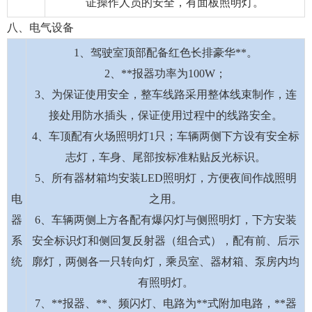
证操作人员的安全，有面板照明灯。
八、电气设备
1、驾驶室顶部配备红色长排豪华**。
2、**报器功率为100W；
3、为保证使用安全，整车线路采用整体线束制作，连
接处用防水插头，保证使用过程中的线路安全。
4、车顶配有火场照明灯1只；车辆两侧下方设有安全标
志灯，车身、尾部按标准粘贴反光标识。
5、所有器材箱均安装LED照明灯，方便夜间作战照明
电
之用。
器
6、车辆两侧上方各配有爆闪灯与侧照明灯，下方安装
系
安全标识灯和侧回复反射器（组合式），配有前、后示
统
廓灯，两侧各一只转向灯，乘员室、器材箱、泵房内均
有照明灯。
7、**报器、**、频闪灯、电路为**式附加电路，**器