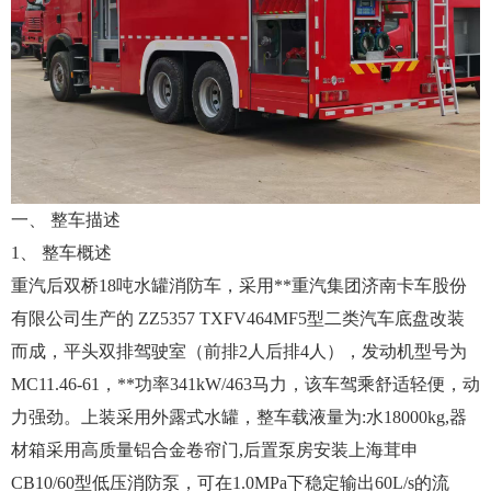
一、 整车描述
1、 整车概述
重汽后双桥18吨水罐消防车
，采用**重汽集团济南卡车股份
有限公司生产的 ZZ5357 TXFV464MF5型二类汽车底盘改装
而成，平头双排驾驶室（前排2人后排4人），发动机型号为
MC11.46-61，**功率341kW/463马力，该车驾乘舒适轻便，动
力强劲。上装采用外露式水罐，整车载液量为:水18000kg,器
材箱采用高质量铝合金卷帘门,后置泵房安装上海茸申
CB10/60型低压消防泵，可在1.0MPa下稳定输出60L/s的流