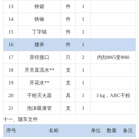
13
铁铤
件
1
14
铁锹
件
1
15
丁字镐
件
1
16
腰斧
件
1
17
异径接口
只
2
内扣Φ65变Φ80
18
开关直流水**
支
1
19
开花水**
支
1
20
干粉灭火器
具
1
3 kg，ABC干粉
21
泡沫吸液管
支
1
十一、随车文件
序号
名称
单位
数量
备注