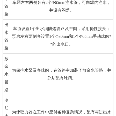
车厢左右两侧各有2个Φ65mm注水管，可向罐内注水，
管
并设有闷盖。
路
出
车顶设置1个出水消防炮管路及**阀，采用挠性接头；
水
泵房左右两侧各设置1个Φ80mm和1个Φ65mm手动球阀*
管
*的出水口。
路
放
余
为保护水泵及各球阀，在管路中加装了放余水管路，并
水
分别配有球阀。
管
路
冷
却
为使取力器在工作中应付各种复杂情况，配有与进出水
水