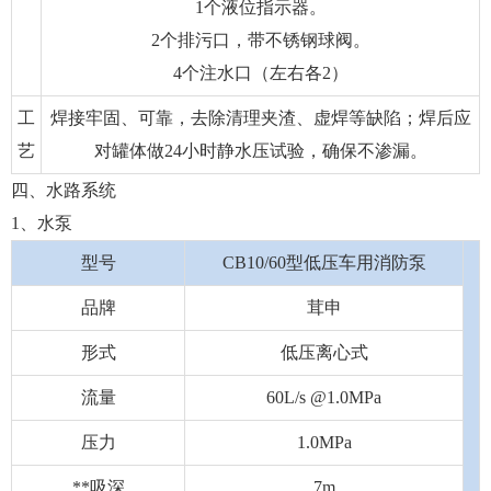
1个液位指示器。
2个排污口，带不锈钢球阀。
4个注水口（左右各2）
工
焊接牢固、可靠，去除清理夹渣、虚焊等缺陷；焊后应
艺
对罐体做24小时静水压试验，确保不渗漏。
四、水路系统
1、水泵
型号
CB10/60型低压车用消防泵
品牌
茸申
形式
低压离心式
流量
60L/s @1.0MPa
压力
1.0MPa
**吸深
7m