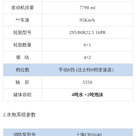
发动机排量
7790 ml
**车速
95Km/h
轮胎型号
295/80R22.5 16PR
轮胎数量
6+1
驱 动
4×2
档位数
手动8挡 (法士特8档变速器）
轴 距
5550
罐体容积
4吨
水
+2吨泡沫
2.水炮系统参数
消防泵型号
上海CB10/40