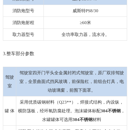
消防炮型号
威斯特PS8/30
消防炮射程
≥60米
取力器型号
全功率取力器，流水冷。
3.整车部分参数
驾驶室四开门平头全金属封闭式驾驶室，原厂双排驾驶
驾驶
室，全景曲面式挡风玻璃，前保险杠，前组合灯具，电
室
动玻璃窗，前围下面罩。
采用优质碳钢材料（Q23**），焊接式结构，内设纵，
罐 体
横防荡板，经环氧防腐处理。泡沫罐体标配
304不锈钢
，
水罐罐体可选用
304不锈钢
材料