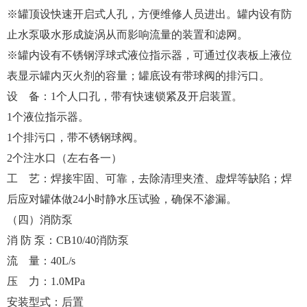
※罐顶设快速开启式人孔，方便维修人员进出。罐内设有防
止水泵吸水形成旋涡从而影响流量的装置和滤网。
※罐内设有不锈钢浮球式液位指示器，可通过仪表板上液位
表显示罐内灭火剂的容量；罐底设有带球阀的排污口。
设 备：1个人口孔，带有快速锁紧及开启装置。
1个液位指示器。
1个排污口，带不锈钢球阀。
2个注水口（左右各一）
工 艺：焊接牢固、可靠，去除清理夹渣、虚焊等缺陷；焊
后应对罐体做24小时静水压试验，确保不渗漏。
（四）消防泵
消 防 泵：CB10/40消防泵
流 量：40L/s
压 力：1.0MPa
安装型式：后置