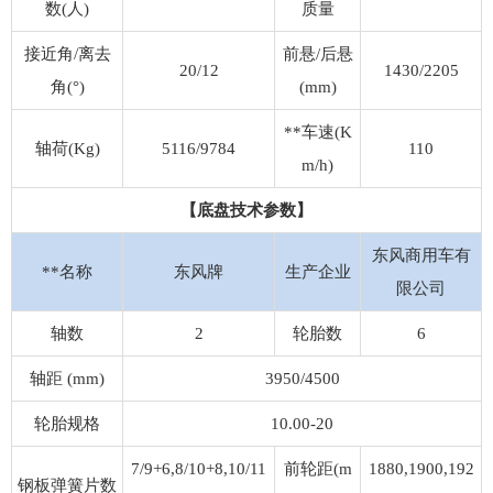
数(人)
质量
接近角/离去
前悬/后悬
20/12
1430/2205
角(°)
(mm)
**车速(K
轴荷(Kg)
5116/9784
110
m/h)
【底盘技术参数】
东风商用车有
**名称
东风牌
生产企业
限公司
轴数
2
轮胎数
6
轴距 (mm)
3950/4500
轮胎规格
10.00-20
7/9+6,8/10+8,10/11
前轮距(m
1880,1900,192
钢板弹簧片数