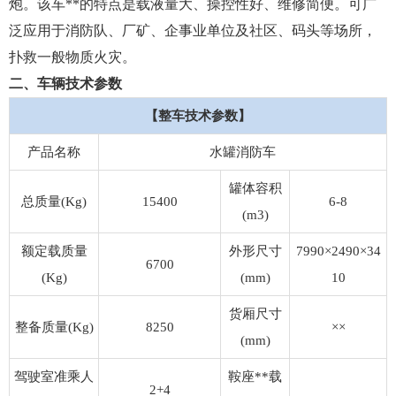
炮。该车**的特点是载液量大、操控性好、维修简便。可广
泛应用于消防队、厂矿、企事业单位及社区、码头等场所，
扑救一般物质火灾。
二、车辆技术参数
【整车技术参数】
产品名称
水罐消防车
罐体容积
总质量(Kg)
15400
6-8
(m3)
额定载质量
外形尺寸
7990×2490×34
6700
(Kg)
(mm)
10
货厢尺寸
整备质量(Kg)
8250
××
(mm)
驾驶室准乘人
鞍座**载
2+4