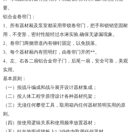
要。
铝合金卷帘门：
1、所有器材厢及泵室都采用带锁卷帘门，把手和锁销坚固耐
用，不变形，密封性能经过水淋实验,确保无渗漏现象。
2、卷帘门两侧滑道内有铆钉固定，以免脱落。
3、每个器材厢内有照明灯，由卷帘门开闭**。
4、左、右各二扇铝合金帘子门，后尾一扇，安全可靠，美观
实用。
基本原则：
（一）按战斗编成和战斗展开设计器材集成；
（二）按人体工程学原理设计各种器材托架；
（三）无须任何攀登工具，取用箱内任何器材简明实用的原
则。
（四）按使用逻辑关系和使用频率放置器材；
（五）站在地面或踏板上1-2动作内取用任何器材。