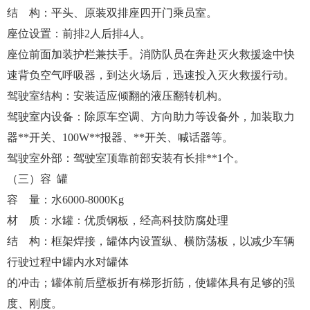
结 构：平头、原装双排座四开门乘员室。
座位设置：前排2人后排4人。
座位前面加装护栏兼扶手。消防队员在奔赴灭火救援途中快
速背负空气呼吸器，到达火场后，迅速投入灭火救援行动。
驾驶室结构：安装适应倾翻的液压翻转机构。
驾驶室内设备：除原车空调、方向助力等设备外，加装取力
器**开关、100W**报器、**开关、喊话器等。
驾驶室外部：驾驶室顶靠前部安装有长排**1个。
（三）容 罐
容 量：水6000-8000Kg
材 质：水罐：优质钢板，经高科技防腐处理
结 构：框架焊接，罐体内设置纵、横防荡板，以减少车辆
行驶过程中罐内水对罐体
的冲击；罐体前后壁板折有梯形折筋，使罐体具有足够的强
度、刚度。