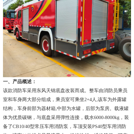
一、产品概述：
该款消防车采用东风天锦底盘改装而成。整车由消防员乘员
室和车身两大部分组成，乘员室可乘坐2+4人,该车为外露罐
结构，车身前部为器材箱,中部为水罐，后部为泵房。载液罐
体为优质碳钢，与底盘采用弹性连接，载水6000-8000kg，装
备了CB10/40型常压车用消防泵，车顶安装PS40型车用消防