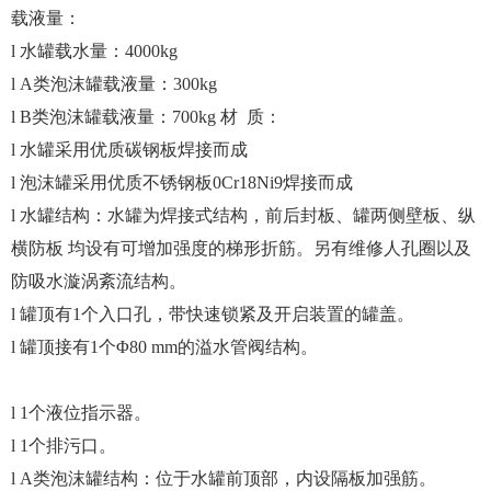
载液量：
l 水罐载水量：4000kg
l A类泡沫罐载液量：300kg
l B类泡沫罐载液量：700kg 材 质：
l 水罐采用优质碳钢板焊接而成
l 泡沫罐采用优质不锈钢板0Cr18Ni9焊接而成
l 水罐结构：水罐为焊接式结构，前后封板、罐两侧壁板、纵
横防板 均设有可增加强度的梯形折筋。另有维修人孔圈以及
防吸水漩涡紊流结构。
l 罐顶有1个入口孔，带快速锁紧及开启装置的罐盖。
l 罐顶接有1个Φ80 mm的溢水管阀结构。
l 1个液位指示器。
l 1个排污口。
l A类泡沫罐结构：位于水罐前顶部，内设隔板加强筋。