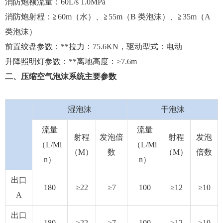
消防炮额流量：60L/s 1.0MPa
消防炮射程：≧60m（水）、≧55m（B 类泡沫）、≧35m（A
类泡沫）
前置绞盘参数：**拉力：75.6KN，驱动型式：电动
升降照明灯参数：**离地高度：≥7.6m
二、压缩空气泡沫系统主要参数
湿泡沫
干泡沫
流量
流量
射程
发泡倍
射程
发泡
（L/Mi
（L/Mi
（M）
数
（M）
倍数
n）
n）
出口
180
≥22
≥7
100
≥12
≥10
A
出口
180
≥22
≥7
100
≥12
≥10