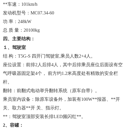
**车速：101km/h
发动机型号：MC07.34-60
功 率：248kW
总 质 量：20100kg
四、主要结构：
１、驾驶室
结 构：T5G-S 四开门驾驶室,乘员人数2+4人。
座位设置：前排2人后排4人，其中后排乘员座位后面设有空
气呼吸器固定架4个， 前方约1.2米高度处有精致的安全栏
杆。
翻转：前翻式电动举升翻转系统（原车自带）。
乘员室内设备：除原车设备外，加装有100W**报器、**开
关、取力器**开 关、指示灯。
**：驾驶室顶部安装长排LED频闪红**。
2
、容罐：