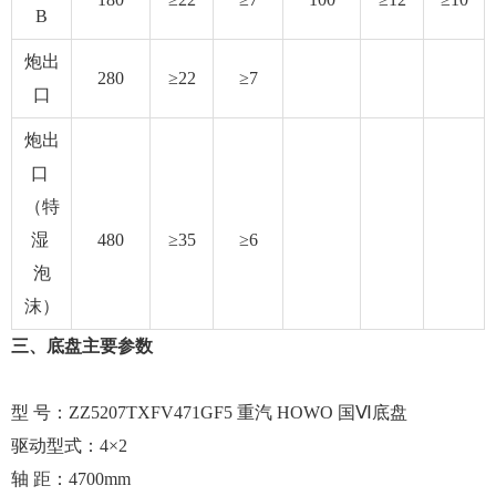
B
炮出
280
≥22
≥7
口
炮出
口
（特
湿
480
≥35
≥6
泡
沫）
三、
底盘主要参数
型 号：ZZ5207TXFV471GF5 重汽 HOWO 国Ⅵ底盘
驱动型式：4×2
轴 距：4700mm