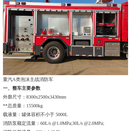
重汽A类泡沫主战消防车
一、整车主要参数
外廓尺寸：8300x2500x3430mm
**总质量：15500kg
载液量：罐体容积不小于 5000L
消防泵额定流量：60L/s @1.0MPa;30L/s @2.0MPa;