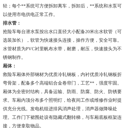
轻；每个**系统可方便拆卸离车，拆卸后，**系统和水泵可
以使用市电供电正常工作。
排水管：
抢险车每台潜水泵按出水口直径大小配备20米出水软管（可
选装加长），软管为快速接头连接，操作方便，安全可靠。
水管材质为PVC衬里帆布水带，耐磨，耐压，快速接头为不
锈钢制作。
厢体：
救险车厢体外部钢材为优质冷轧钢板，内衬优质冷轧钢板折
弯骨架，配备多个高端铝合金卷帘门，工艺**，强度牢固。
厢体为全密封结构，具备运输、防雨、防腐、防火、防锈要
求。车厢内顶分布多个照明灯，给夜间工作或维修作业时提
供充分光线。发电机组进排风消声处理，消声器做降噪处
理。工作门下裙围处设有隐藏式翻转梯，与车厢底板框架连
接，方便拿取物品。