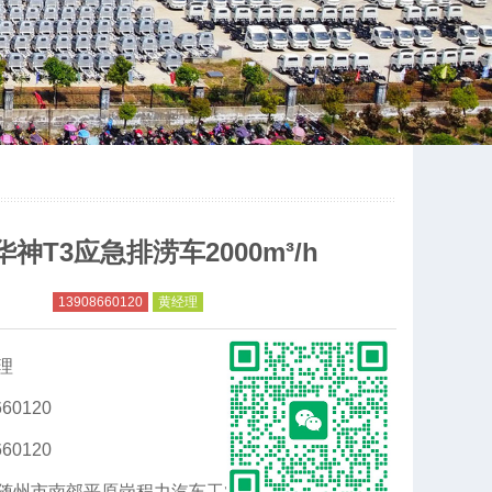
神T3应急排涝车2000m³/h
13908660120
黄经理
理
60120
60120
随州市南郊平原岗程力汽车工业园