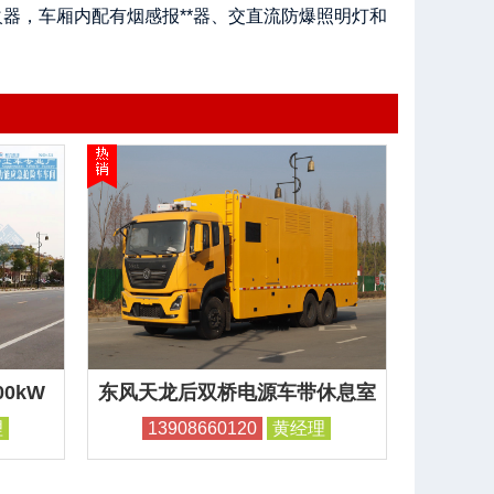
器，车厢内配有烟感报**器、交直流防爆照明灯和
0kW
东风天龙后双桥电源车带休息室
理
13908660120
黄经理