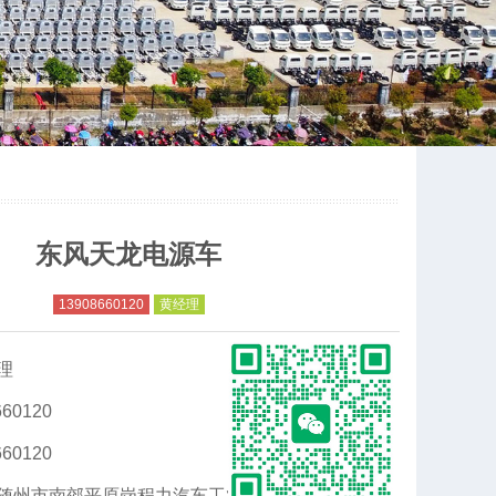
东风天龙电源车
13908660120
黄经理
理
60120
60120
随州市南郊平原岗程力汽车工业园