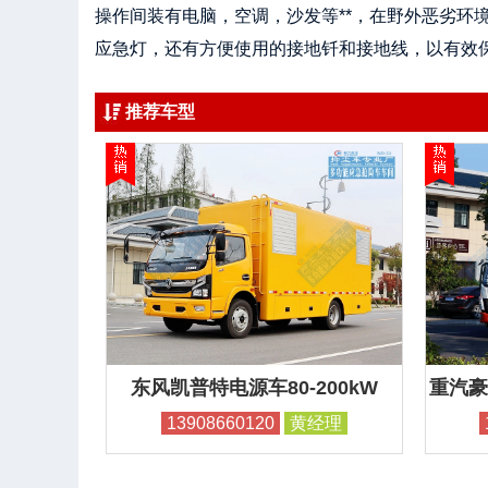
操作间装有电脑，空调，沙发等**，在野外恶劣环
应急灯，还有方便使用的接地钎和接地线，以有效
推荐车型
东风凯普特电源车80-200kW
重汽豪
13908660120
黄经理