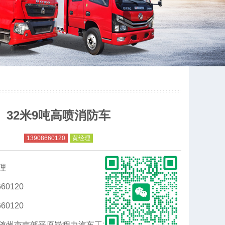
32米9吨高喷消防车
13908660120
黄经理
理
60120
60120
随州市南郊平原岗程力汽车工业园