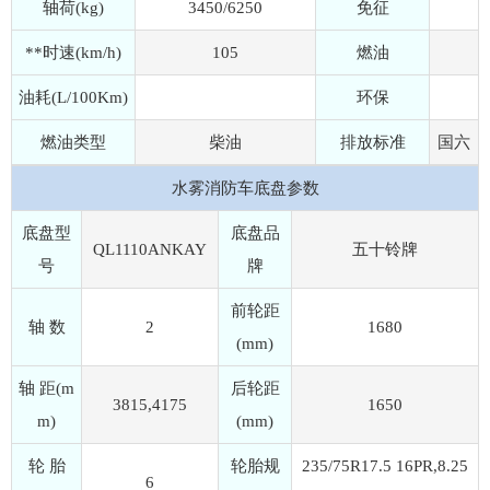
轴荷(kg)
3450/6250
免征
**时速(km/h)
105
燃油
油耗(L/100Km)
环保
燃油类型
柴油
排放标准
国六
水雾消防车底盘参数
底盘型
底盘品
QL1110ANKAY
五十铃牌
号
牌
前轮距
轴 数
2
1680
(mm)
轴 距(m
后轮距
3815,4175
1650
m)
(mm)
轮 胎
轮胎规
235/75R17.5 16PR,8.25
6