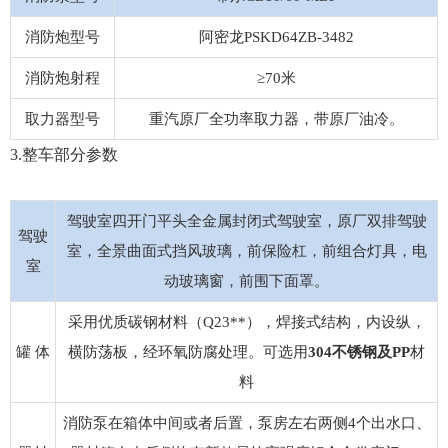
消防炮型号
阿密龙PSKD64ZB-3482
消防炮射程
≥70米
取力器型号
重汽原厂全功率取力器，带原厂油冷。
3.整车部分参数
驾驶室四开门平头全金属封闭式驾驶室，原厂双排驾驶
驾驶
室，全景曲面式挡风玻璃，前保险杠，前组合灯具，电
室
动玻璃窗，前围下面罩。
采用优质碳钢材料（Q23**），焊接式结构，内设纵，
罐 体
横防荡板，经环氧防腐处理。可选用
304不锈钢
及PP
材
料
消防泵在箱体中间或者后置，泵房左右两侧4个出水口、