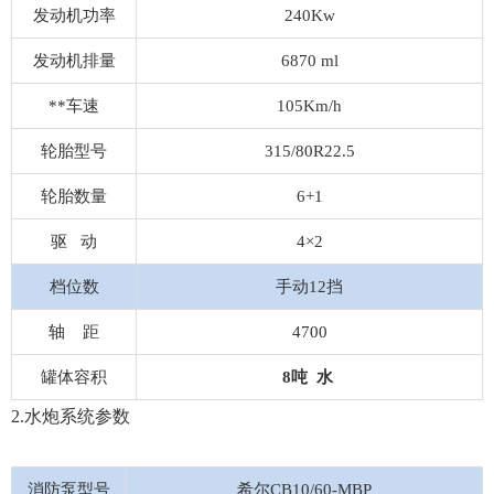
发动机功率
240Kw
发动机排量
6870 ml
**车速
105Km/h
轮胎型号
315/80R22.5
轮胎数量
6+1
驱 动
4×2
档位数
手动12挡
轴 距
4700
罐体容积
8吨
水
2.水炮系统参数
消防泵型号
希尔CB10/60-MBP