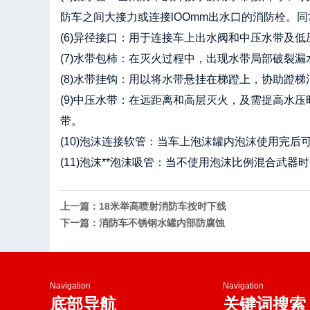
防车之间大接力或连接lOOmm出水口的消防栓。
(6)异径接口：用于连接车上出水阀和中压水带及低
(7)水带包柿：在灭火过程中，出现水带局部破裂
(8)水带挂钩：用以将水带悬挂在梯蹬上，协助蹬梯
(9)中压水带：在远距离和高层灭火，及需提高水
带。
(10)泡沫连接软管：当车上泡沫罐内泡沫使用完
(11)泡沫**泡沫吸管：当不使用泡沫比例混合武器
上一篇：18米举高喷射消防车按时下线
下一篇：消防车不锈钢水罐内部防腐蚀
Navigation
Navigation
底部导航
关键词搜索