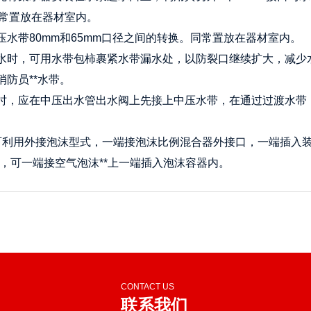
同常置放在器材室内。
压水带80mm和65mm口径之间的转换。同常置放在器材室内。
漏水时，可用水带包柿裹紧水带漏水处，以防裂口继续扩大，减
消防员**水带。
压时，应在中压出水管出水阀上先接上中压水带，在通过过渡水
后可利用外接泡沫型式，一端接泡沫比例混合器外接口，一端插入
时，可一端接空气泡沫**上一端插入泡沫容器内。
CONTACT US
联系我们