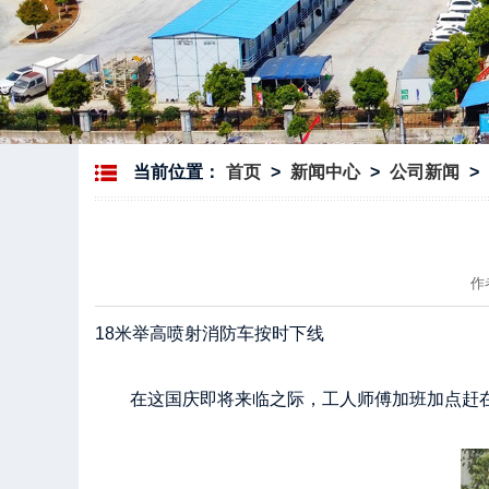
当前位置：
首页
>
新闻中心
>
公司新闻
>
作
18米举高喷射消防车按时下线
在这国庆即将来临之际，工人师傅加班加点赶在