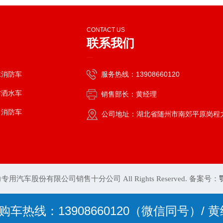
CONTACT US
联系我们
—
沫消防车
服务热线：13908660120
防洒水车
销售部长：黄经理
口消防车
公司地址：湖北省随州市南郊平原岗程
4 程力专用汽车股份有限公司销售十分公司 All Rights Reserved. 备案号：
热线：13908660120（微信同号）/ 