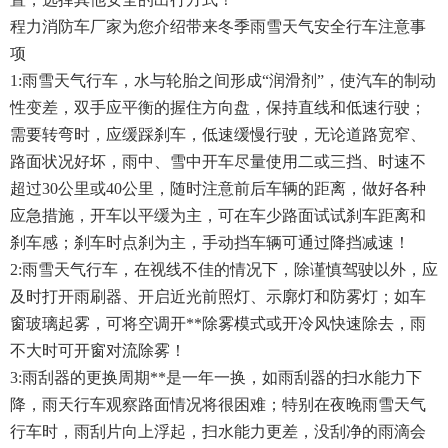
程力消防车厂家为您介绍带来冬季雨雪天气安全行车注意事
项
1:雨雪天气行车，水与轮胎之间形成“润滑剂”，使汽车的制动
性变差，双手应平衡的握住方向盘，保持直线和低速行驶；
需要转弯时，应缓踩刹车，低速缓慢行驶，无论道路宽窄、
路面状况好坏，雨中、雪中开车尽量使用二或三挡、时速不
超过30公里或40公里，随时注意前后车辆的距离，做好各种
应急措施，开车以平缓为主，可在车少路面试试刹车距离和
刹车感；刹车时点刹为主，手动挡车辆可通过降挡减速！
2:雨雪天气行车，在视线不佳的情况下，除谨慎驾驶以外，应
及时打开雨刷器、开启近光前照灯、示廓灯和防雾灯；如车
窗玻璃起雾，可将空调开**除雾模式或开冷风快速除去，雨
不大时可开窗对流除雾！
3:雨刮器的更换周期**是一年一换，如雨刮器的扫水能力下
降，雨天行车观察路面情况将很困难；特别在夜晚雨雪天气
行车时，雨刮片向上浮起，扫水能力更差，没刮净的雨滴会