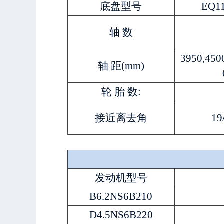
底盘型号
EQ1
轴 数
3950,450
轴 距(mm)
轮 胎 数:
接近离去角
19
发动机型号
B6.2NS6B210
D4.5NS6B220