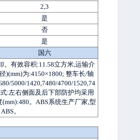
2,3
是
否
是
国六
有效容积:11.58立方米,运输介
m)为:4150×1800; 整车长/轴
/5000/1420,7480/4700/1520,74
*碳钢,连接方式:左右侧面及后下部防护均采用
(mm):480。ABS系统生产厂家,型
 ABS。