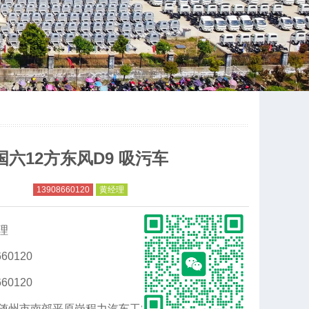
国六12方东风D9 吸污车
13908660120
黄经理
理
60120
60120
随州市南郊平原岗程力汽车工业园