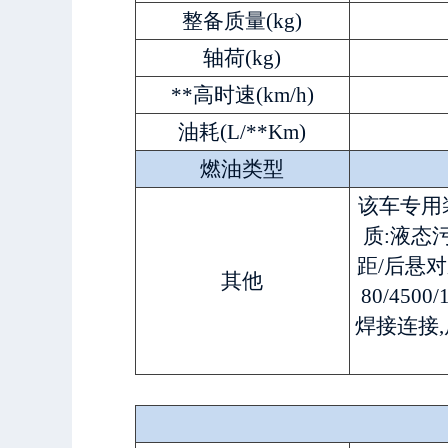
整备质量(kg)
轴荷(kg)
**高时速(km/h)
油耗(L/**Km)
燃油类型
该车专用
质:液态污
距/后悬对应关系
其他
80/450
焊接连接,