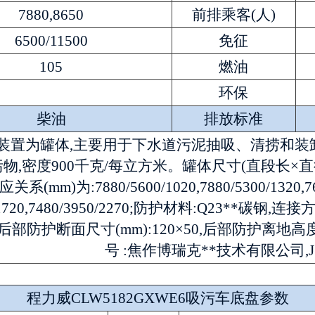
7880,8650
前排乘客(人)
6500/11500
免征
105
燃油
环保
柴油
排放标准
装置为罐体,主要用于下水道污泥抽吸、清捞和装卸。
物,密度900千克/每立方米。罐体尺寸(直段长×直径)(m
(mm)为:7880/5600/1020,7880/5300/1320,7680
0/1720,7480/3950/2270;防护材料:Q23*
后部防护断面尺寸(mm):120×50,后部防护离地高度
号 :焦作博瑞克**技术有限公司,J
程力威CLW5182GXWE6吸污车底盘参数