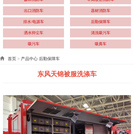
出口消防车
器材消防车
排水/电源车
后勤保障车
洒水抑尘车
清洗吸污车
吸污车
吸粪车
首页
>
产品中心
后勤保障车
东风天锦被服洗涤车