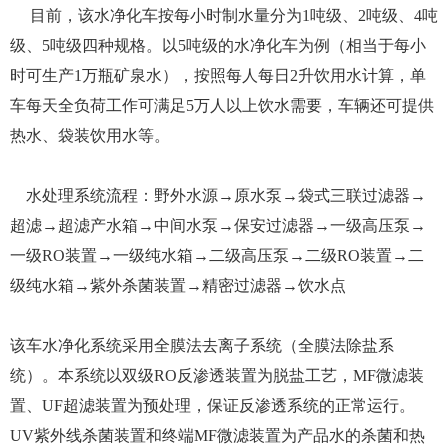
目前，该水净化车按每小时制水量分为1吨级、2吨级、4吨
级、5吨级四种规格。以5吨级的水净化车为例（相当于每小
时可生产1万瓶矿泉水），按照每人每日2升饮用水计算，单
车每天全负荷工作可满足5万人以上饮水需要，车辆还可提供
热水、袋装饮用水等。
水处理系统流程：野外水源→原水泵→袋式三联过滤器→
超滤→超滤产水箱→中间水泵→保安过滤器→一级高压泵→
一级RO装置→一级纯水箱→二级高压泵→二级RO装置→二
级纯水箱→紫外杀菌装置→精密过滤器→饮水点
该车水净化系统采用全膜法去离子系统（全膜法除盐系
统）。本系统以双级RO反渗透装置为脱盐工艺，MF微滤装
置、UF超滤装置为预处理，保证反渗透系统的正常运行。
UV紫外线杀菌装置和终端MF微滤装置为产品水的杀菌和热