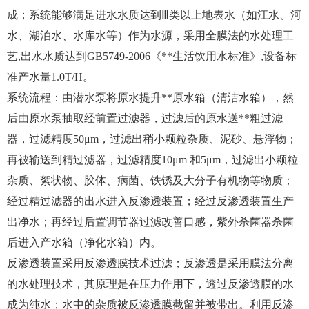
成；系统能够满足进水水质达到Ⅲ类以上地表水（如江水、河
水、湖泊水、水库水等）作为水源，采用全膜法的水处理工
艺,出水水质达到GB5749-2006《**生活饮用水标准》,设备标
准产水量1.0T/H。
系统流程：由潜水泵将原水提升**原水箱（清洁水箱），然
后由原水泵抽取经前置过滤器，过滤后的原水送**粗过滤
器，过滤精度50μm，过滤出稍小颗粒杂质、泥砂、悬浮物；
再被输送到精过滤器，过滤精度10μm 和5μm，过滤出小颗粒
杂质、絮状物、胶体、病菌、铁锈及大分子有机物等物质；
经过精过滤器的出水进入反渗透装置；经过反渗透装置生产
出净水；再经过后置调节器过滤改善口感，紫外杀菌器杀菌
后进入产水箱（净化水箱）内。
反渗透装置采用反渗透膜技术过滤；反渗透是采用膜法分离
的水处理技术，其原理是在压力作用下，透过反渗透膜的水
成为纯水；水中的杂质被反渗透膜截留并被带出。利用反渗