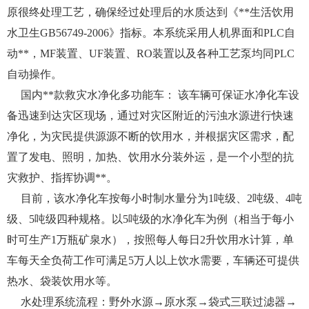
原很终处理工艺，确保经过处理后的水质达到《**生活饮用
水卫生GB56749-2006》指标。本系统采用人机界面和PLC自
动**，MF装置、UF装置、RO装置以及各种工艺泵均同PLC
自动操作。
国内**款救灾水净化多功能车： 该车辆可保证水净化车设
备迅速到达灾区现场，通过对灾区附近的污浊水源进行快速
净化，为灾民提供源源不断的饮用水，并根据灾区需求，配
置了发电、照明，加热、饮用水分装外运，是一个小型的抗
灾救护、指挥协调**。
目前，该水净化车按每小时制水量分为1吨级、2吨级、4吨
级、5吨级四种规格。以5吨级的水净化车为例（相当于每小
时可生产1万瓶矿泉水），按照每人每日2升饮用水计算，单
车每天全负荷工作可满足5万人以上饮水需要，车辆还可提供
热水、袋装饮用水等。
水处理系统流程：野外水源→原水泵→袋式三联过滤器→