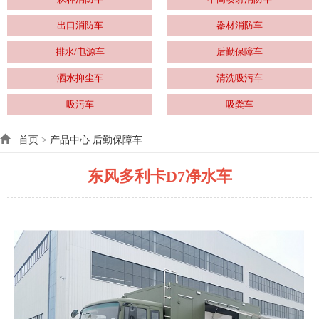
出口消防车
器材消防车
排水/电源车
后勤保障车
洒水抑尘车
清洗吸污车
吸污车
吸粪车
首页
>
产品中心
后勤保障车
东风多利卡D7净水车