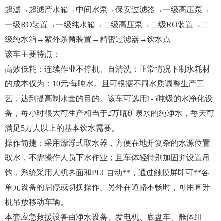
超滤→超滤产水箱→中间水泵→保安过滤器→一级高压泵→
一级RO装置→一级纯水箱→二级高压泵→二级RO装置→二
级纯水箱→紫外杀菌装置→精密过滤器→饮水点
该车主要特点：
高效低耗：连续作业不停机、自清洗；正常情况下制水耗材
的成本仅为：10元/每吨水。且可根据不同水质调整生产工
艺，达到提高制水量的目的。该车可选用1-5吨级的水净化设
备，每小时很大可生产相当于2万瓶矿泉水的纯净水，每天可
满足5万人以上的基本饮水需要。
操作简捷：采用漂浮式取水器，方便在地开复杂的水源位置
取水，不需操作人员下水作业；且车体轻特别加固并设置吊
钩，系统采用人机界面和PLC自动**，通过触摸屏即可**各
单元设备的启停或切换操作。另外在道路不畅时，可用直升
机吊放移动车辆。
本套应急救援设备由净水设备、发电机、底盘车、舱体组