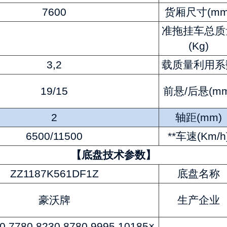
7600
货厢尺寸(mm
准拖挂车总质
(Kg)
3,2
载质量利用系
19/15
前悬/后悬(mm
2
轴距(mm)
6500/11500
**车速(Km/h
【底盘技术参数】
ZZ1187K561DF1Z
底盘名称
豪沃牌
生产企业
0,7780,8230,8780,9995,10185×