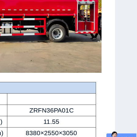
ZRFN36PA01C
)
11.55
)
8380×2550×3050