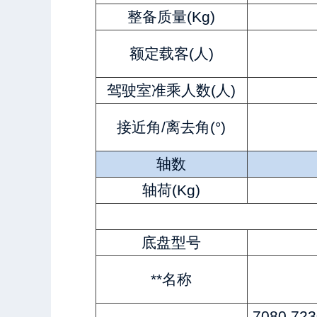
整备质量(Kg)
额定载客(人)
驾驶室准乘人数(人)
接近角/离去角(°)
轴数
轴荷(Kg)
底盘型号
**名称
7080,723