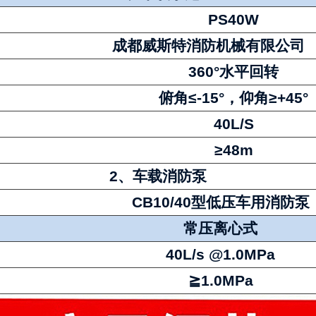
PS
4
0W
成都威斯特消防机械有限公司
360°水平回转
俯角≤-15°，仰角≥+45°
40
L/S
≥48m
2、车载消防泵
CB10/
4
0
型低压车用消防泵
常压离心式
4
0
L/s @1.0MPa
≧1.0MPa