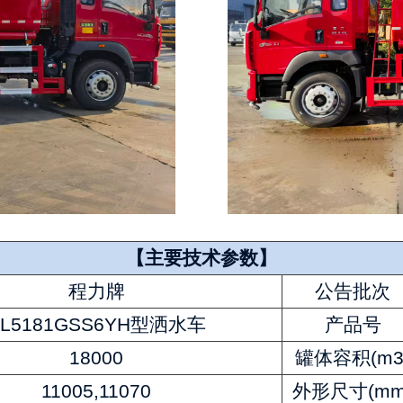
【主要技术参数】
程力牌
公告批次
CL5181GSS6YH型洒水车
产品号
18000
罐体容积(m3
11005,11070
外形尺寸(mm