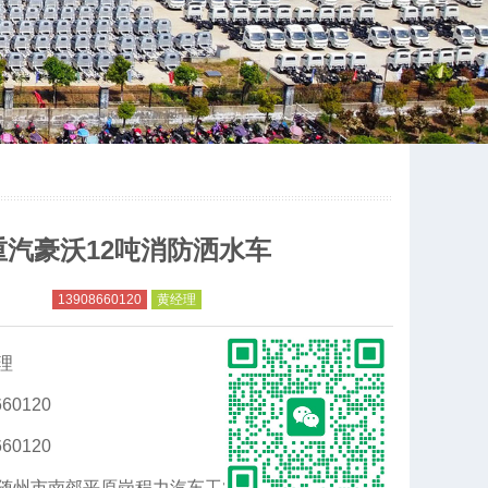
重汽豪沃12吨消防洒水车
13908660120
黄经理
理
60120
60120
随州市南郊平原岗程力汽车工业园