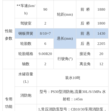
**车速(km/
90
前 桥
1880
h)
轮距(mm)
驾驶室
2
后 桥
1800
性能
钢板弹簧
8/10+7
前 悬
1430
参数
悬长(mm)
轮胎数
6
后 悬
2205
轮胎规格
9.00R20
接近角
20
行驶角(°)
轴数
2
离去角
12
水罐容量
装水10吨
（L）
型号：PS30型消防炮,流量30L/S/1MPa 水
消防炮
专用
射程：≥45m
功能
1,常压消防泵型号：CB10/30车用消防泵，