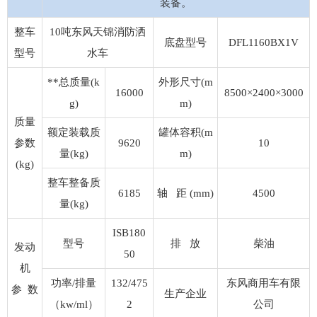
装备。
整车
10吨东风天锦消防洒
底盘型号
DFL1160BX1V
型号
水车
**总质量(k
外形尺寸(m
16000
8500×2400×3000
g)
m)
质量
额定装载质
罐体容积(m
参数
9620
10
量(kg)
m)
(kg)
整车整备质
6185
轴 距 (mm)
4500
量(kg)
ISB180
型号
排 放
柴油
发动
50
机
功率/排量
132/475
东风商用车有限
参 数
生产企业
（kw/ml）
2
公司