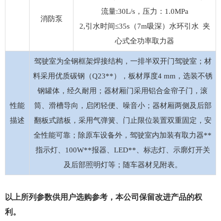
流量:30L/s，压力：1.0MPa
消防泵
2,引水时间≤35s（7m吸深）水环引水 夹
心式全功率取力器
驾驶室为全钢框架焊接结构，一排半双开门驾驶室；材
料采用优质碳钢（Q23**），板材厚度4 mm，选装不锈
钢罐体，经久耐用；器材厢门采用铝合金帘子门，滚
性能
筒、滑槽导向，启闭轻便、噪音小；器材厢两侧及后部
描述
翻板式踏板，采用气弹簧、门止限位装置双重固定，安
全性能可靠；除原车设备外，驾驶室内加装有取力器**
指示灯、100W**报器、LED**、标志灯、示廓灯开关
及后部照明灯等；随车器材见附表。
以上所列参数供用户选购参考，本公司保留改进产品的权
利。