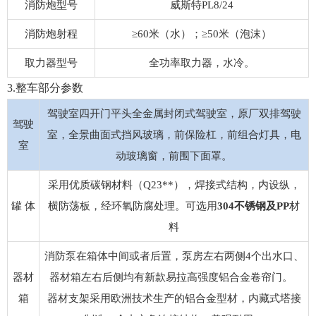
消防炮型号
威斯特PL8/24
消防炮射程
≥60米（水）；≥50米（泡沫）
取力器型号
全功率取力器，水冷。
3.整车部分参数
驾驶室四开门平头全金属封闭式驾驶室，原厂双排驾驶
驾驶
室，全景曲面式挡风玻璃，前保险杠，前组合灯具，电
室
动玻璃窗，前围下面罩。
采用优质碳钢材料（Q23**），焊接式结构，内设纵，
罐 体
横防荡板，经环氧防腐处理。可选用
304不锈钢及PP
材
料
消防泵在箱体中间或者后置，泵房左右两侧4个出水口、
器材
器材箱左右后侧均有新款易拉高强度铝合金卷帘门。
箱
器材支架采用欧洲技术生产的铝合金型材，内藏式塔接