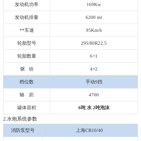
发动机功率
169Kw
发动机排量
6200 ml
**车速
95Km/h
轮胎型号
295/80R22.5
轮胎数量
6+1
驱 动
4×2
档位数
手动9挡
轴 距
4700
罐体容积
6吨
水
2吨泡沫
2.水炮系统参数
消防泵型号
上海CB10/40