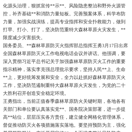
化源头治理，狠抓宣传**示**、风险隐患整治和野外火源管
控，补齐基础**和消防力量短板。完善预案体系，科学布防
力量，加强实战演练，提高专业指挥和安全扑救能力，做到
打早、打小、打了，坚决防范重特大森林草原火灾发生，**
限度减少灾害损失。
国务委员、**森林草原防灭火指挥部总指挥王勇3月17日出席
全国森林草原防灭火工作电视电话会议并讲话。他强调，要
深入贯彻习近平总书记关于加强森林草原防灭火工作的重要
指示精神，落实李克强总理批示要求，坚持人民**上、生命
**上，更好统筹发展和安全，全力以赴抓好森林草原防灭火
工作，坚决防范遏制重特大森林草原火灾发生，为党的二十
大胜利召开创造安全稳定环境。
王勇指出，当前正值春季森林草原防火关键时期，各地各有
关部门和单位要认真落实党**、国务院决策部署，进一步提
高**站位，层层压实各方责任，建立健全网格化管理体系，
督促推动防灭火各项措施落实落地。要坚持预防为主，强化