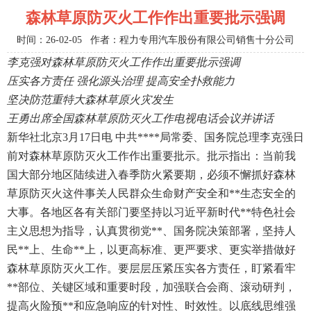
森林草原防灭火工作作出重要批示强调
时间：26-02-05 作者：程力专用汽车股份有限公司销售十分公司
李克强对森林草原防灭火工作作出重要批示强调
压实各方责任 强化源头治理 提高安全扑救能力
坚决防范重特大森林草原火灾发生
王勇出席全国森林草原防灭火工作电视电话会议并讲话
新华社北京3月17日电 中共****局常委、国务院总理李克强日
前对森林草原防灭火工作作出重要批示。批示指出：当前我
国大部分地区陆续进入春季防火紧要期，必须不懈抓好森林
草原防灭火这件事关人民群众生命财产安全和**生态安全的
大事。各地区各有关部门要坚持以习近平新时代**特色社会
主义思想为指导，认真贯彻党**、国务院决策部署，坚持人
民**上、生命**上，以更高标准、更严要求、更实举措做好
森林草原防灭火工作。要层层压紧压实各方责任，盯紧看牢
**部位、关键区域和重要时段，加强联合会商、滚动研判，
提高火险预**和应急响应的针对性、时效性。以底线思维强